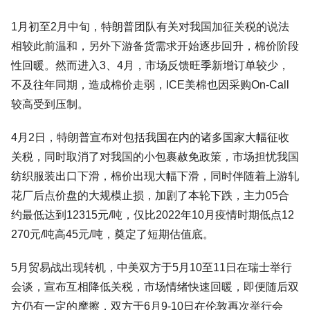
1月初至2月中旬，特朗普团队有关对我国加征关税的说法
相较此前温和，另外下游备货需求开始逐步回升，棉价阶段
性回暖。然而进入3、4月，市场反馈旺季新增订单较少，
不及往年同期，造成棉价走弱，ICE美棉也因采购On-Call
较高受到压制。
4月2日，特朗普宣布对包括我国在内的诸多国家大幅征收
关税，同时取消了对我国的小包裹赦免政策，市场担忧我国
纺织服装出口下滑，棉价出现大幅下滑，同时伴随着上游轧
花厂后点价盘的大规模止损，加剧了本轮下跌，主力05合
约最低达到12315元/吨，仅比2022年10月疫情时期低点12
270元/吨高45元/吨，奠定了短期估值底。
5月贸易战出现转机，中美双方于5月10至11日在瑞士举行
会谈，宣布互相降低关税，市场情绪快速回暖，即便随后双
方仍有一定的摩擦，双方于6月9-10日在伦敦再次举行会